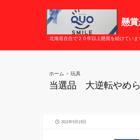
コ
ン
テ
懸賞
ン
ツ
北海道在住で２０年以上懸賞を続けていま
へ
ス
キ
ッ
ホーム
>
玩具
プ
当選品 大逆転やめら
公
2021年9月19日
開
日