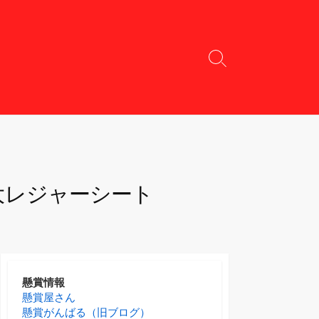
検
索
切
り
替
え
大レジャーシート
懸賞情報
懸賞屋さん
懸賞がんばる（旧ブログ）