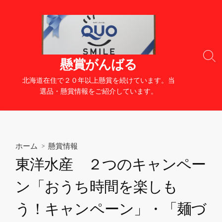
コ
ン
テ
ン
ツ
検
懸賞がんばる
へ
索
切
ス
北海道在住で２０年以上懸賞を続けています。当
り
キ
選品・懸賞情報をご紹介しています。
替
ッ
え
プ
ホーム
>
懸賞情報
東洋水産 ２つのキャンペー
ン「おうち時間を楽しも
う！キャンペーン」・「麺づ