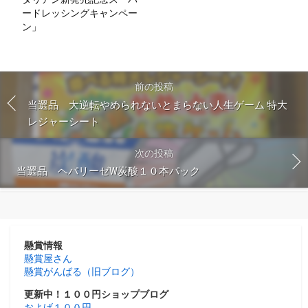
ードレッシングキャンペー
ン」
前の投稿
当選品 大逆転やめられないとまらない人生ゲーム 特大
レジャーシート
次の投稿
当選品 ヘパリーゼW炭酸１０本パック
懸賞情報
懸賞屋さん
懸賞がんばる（旧ブログ）
更新中！１００円ショップブログ
およげ１００円