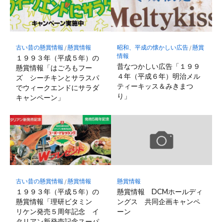
古い昔の懸賞情報
/
懸賞情報
昭和、平成の懐かしい広告
/
懸賞
情報
１９９３年（平成５年）の
昔なつかしい広告「１９９
懸賞情報「はごろもフー
４年（平成６年）明治メル
ズ シーチキンとサラスパ
ティーキッス＆みきまつ
でウィークエンドにサラダ
り」
キャンペーン」
古い昔の懸賞情報
/
懸賞情報
懸賞情報
１９９３年（平成５年）の
懸賞情報 DCMホールディ
懸賞情報「理研ビタミン
ングス 共同企画キャンペ
リケン発売５周年記念 イ
ーン
タリアン新発売記念スーパ