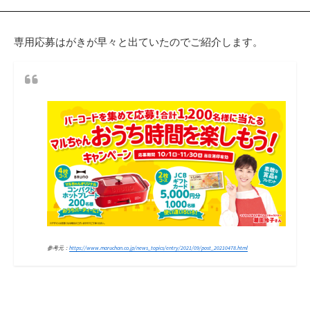
専用応募はがきが早々と出ていたのでご紹介します。
参考元：
https://www.maruchan.co.jp/news_topics/entry/2021/09/post_20210478.html