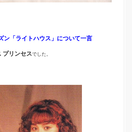
チズン「ライトハウス」について一言
 プリンセス
でした。