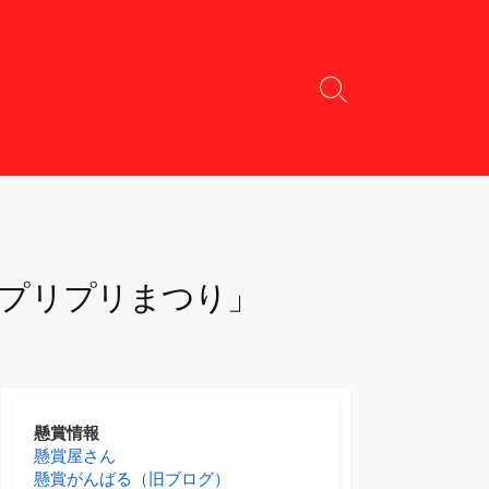
検
索
切
り
替
え
＆プリプリまつり」
懸賞情報
懸賞屋さん
懸賞がんばる（旧ブログ）