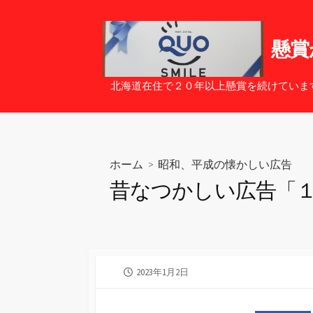
コ
ン
テ
懸賞
ン
ツ
北海道在住で２０年以上懸賞を続けていま
へ
ス
キ
ッ
ホーム
>
昭和、平成の懐かしい広告
プ
昔なつかしい広告「
公
2023年1月2日
開
日