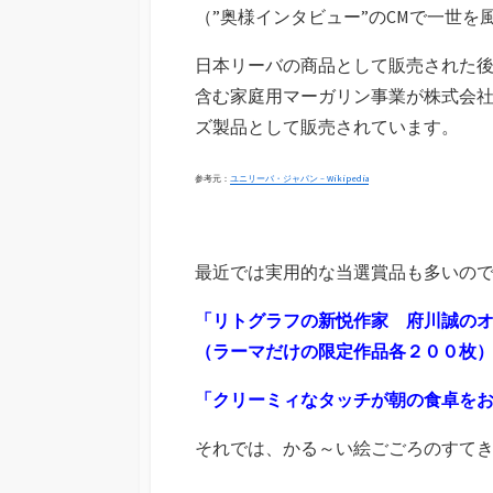
（”奥様インタビュー”のCMで一世を
日本リーバの商品として販売された
含む家庭用マーガリン事業が株式会社
ズ製品として販売されています。
参考元：
ユニリーバ・ジャパン – Wikipedia
最近では実用的な当選賞品も多いの
「リトグラフの新悦作家 府川誠の
（ラーマだけの限定作品各２００枚
「クリーミィなタッチが朝の食卓を
それでは、かる～い絵ごごろのすて