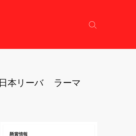
検
索
切
り
替
え
「日本リーバ ラーマ
懸賞情報