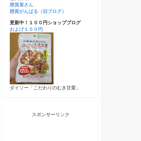
懸賞屋さん
懸賞がんばる（旧ブログ）
更新中！１００円ショップブログ
およげ１００円
ダイソー「こだわりのむき甘栗」
スポンサーリンク