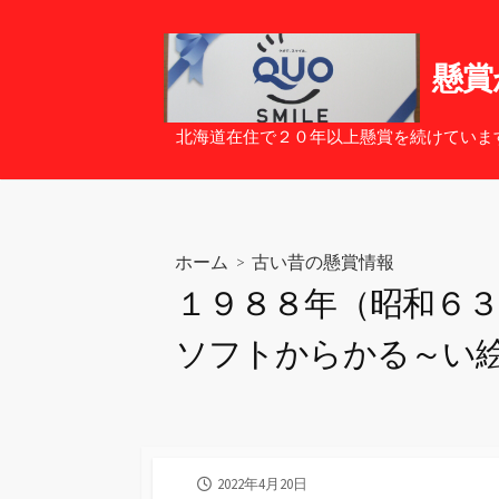
コ
ン
テ
懸賞
ン
ツ
北海道在住で２０年以上懸賞を続けていま
へ
ス
キ
ッ
ホーム
>
古い昔の懸賞情報
プ
１９８８年（昭和６
ソフトからかる～い
公
2022年4月20日