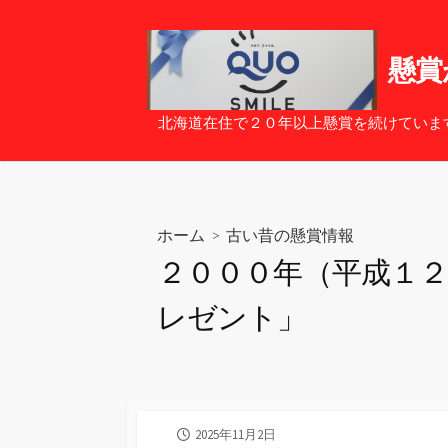
コ
ン
テ
懸賞
ン
ツ
北海道在住で２０年以上懸賞を続けていま
へ
ス
キ
ッ
ホーム
>
古い昔の懸賞情報
プ
２０００年（平成１
レゼント」
公
2025年11月2日