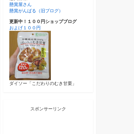
懸賞屋さん
懸賞がんばる（旧ブログ）
更新中！１００円ショップブログ
およげ１００円
ダイソー「こだわりのむき甘栗」
スポンサーリンク