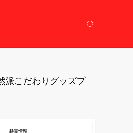
検
索
切
り
替
え
然派こだわりグッズプ
懸賞情報