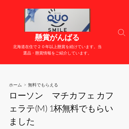
コ
ン
テ
ン
ツ
検
懸賞がんばる
へ
索
切
ス
北海道在住で２０年以上懸賞を続けています。当
り
キ
選品・懸賞情報をご紹介しています。
替
ッ
え
プ
ホーム
>
無料でもらえる
ローソン マチカフェ カフ
ェラテ(M) 1杯無料でもらい
ました