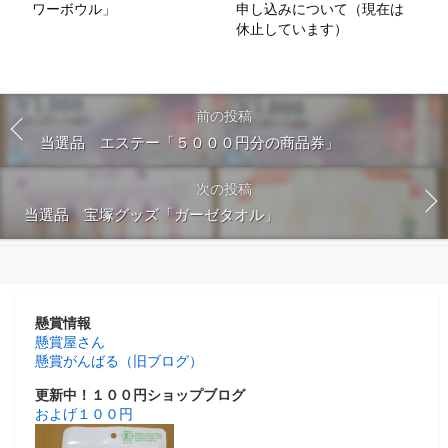
ワーボウル」
申し込みについて（現在は
休止しています）
前の投稿
当選品 エステー「５０００円分の商品券」
次の投稿
当選品 宝塚グッズ「ガーゼタオル」
懸賞情報
懸賞屋さん
懸賞がんばる（旧ブログ）
更新中！１００円ショップブログ
およげ１００円