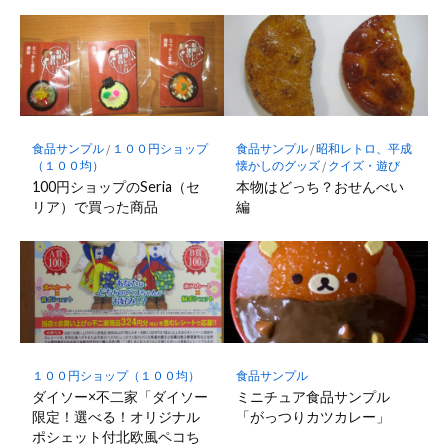
食品サンプル
/
１００円ショップ
食品サンプル
/
昭和レトロ、平成
（１００均）
懐かしのグッズ
/
クイズ・遊び
100円ショップのSeria（セ
本物はどっち？おせんべい
リア）で買った商品
編
１００円ショップ（１００均）
食品サンプル
ダイソー×不二家「ダイソー
ミニチュア食品サンプル
限定！選べる！オリジナル
「がっつりカツカレー」
ポシェット付北欧風ペコち