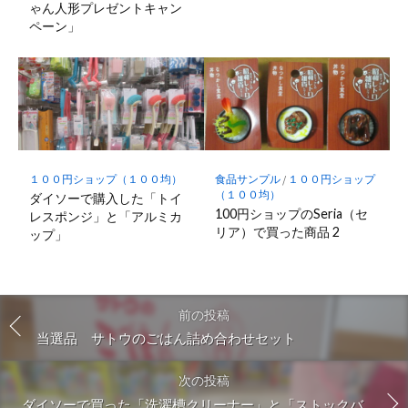
ゃん人形プレゼントキャン
ペーン」
１００円ショップ（１００均）
食品サンプル
/
１００円ショップ
（１００均）
ダイソーで購入した「トイ
100円ショップのSeria（セ
レスポンジ」と「アルミカ
リア）で買った商品 2
ップ」
前の投稿
当選品 サトウのごはん詰め合わせセット
次の投稿
ダイソーで買った「洗濯槽クリーナー」と「ストックバ