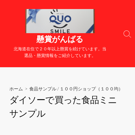
コ
ン
テ
ン
ツ
検
懸賞がんばる
へ
索
切
ス
北海道在住で２０年以上懸賞を続けています。当
り
キ
選品・懸賞情報をご紹介しています。
替
ッ
え
プ
ホーム
>
食品サンプル
/
１００円ショップ（１００均）
ダイソーで買った食品ミニ
サンプル