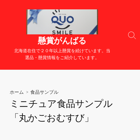
コ
ン
テ
ン
ツ
検
懸賞がんばる
へ
索
切
ス
北海道在住で２０年以上懸賞を続けています。当
り
キ
選品・懸賞情報をご紹介しています。
替
ッ
え
プ
ホーム
>
食品サンプル
ミニチュア食品サンプル
「丸かごおむすび」