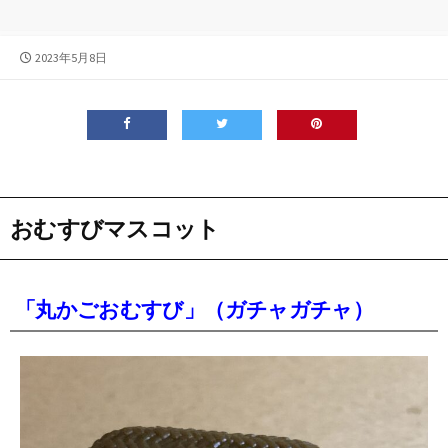
公
2023年5月8日
開
日
おむすびマスコット
「丸かごおむすび」（ガチャガチャ）