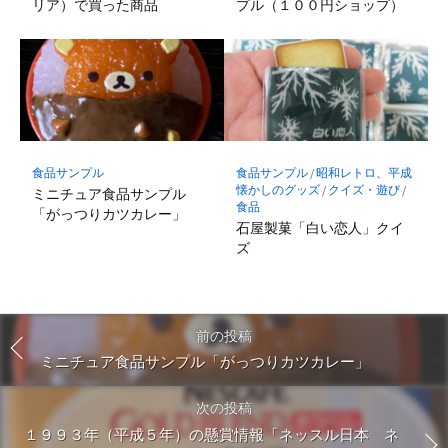
リア）で買った商品
プル（１００円ショップ）
食品サンプル
食品サンプル
/
昭和レトロ、平成
懐かしのグッズ
/
クイズ・遊び
/
ミニチュア食品サンプル
食品
「がっつりカツカレー」
石屋製菓「白い恋人」クイ
ズ
前の投稿
ミニチュア食品サンプル「がっつりカツカレー」
次の投稿
１９９３年（平成５年）の懸賞情報「ネッスル日本 ネ