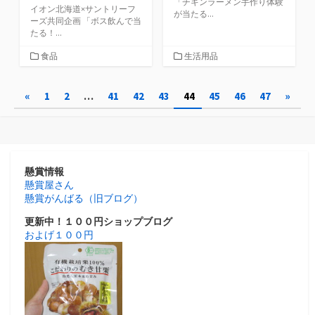
「チキンラーメン手作り体験
イオン北海道×サントリーフ
が当たる...
ーズ共同企画 「ボス飲んで当
たる！...
カ
カ
食品
生活用品
テ
テ
ゴ
ゴ
投
«
1
2
…
41
42
43
44
45
46
47
»
リ
リ
ー
ー
稿
ナ
ビ
懸賞情報
懸賞屋さん
ゲ
懸賞がんばる（旧ブログ）
ー
更新中！１００円ショップブログ
およげ１００円
シ
ョ
ン