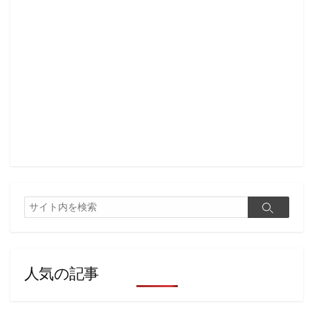
検
検
索
索
人気の記事