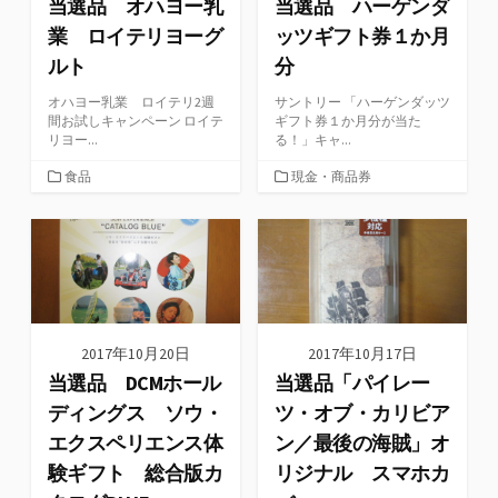
当選品 オハヨー乳
当選品 ハーゲンダ
業 ロイテリヨーグ
ッツギフト券１か月
ルト
分
オハヨー乳業 ロイテリ2週
サントリー 「ハーゲンダッツ
間お試しキャンペーン ロイテ
ギフト券１か月分が当た
リヨー...
る！」キャ...
カ
カ
食品
現金・商品券
テ
テ
ゴ
ゴ
リ
リ
ー
ー
2017年10月20日
2017年10月17日
当選品 DCMホール
当選品「パイレー
ディングス ソウ・
ツ・オブ・カリビア
エクスペリエンス体
ン／最後の海賊」オ
験ギフト 総合版カ
リジナル スマホカ