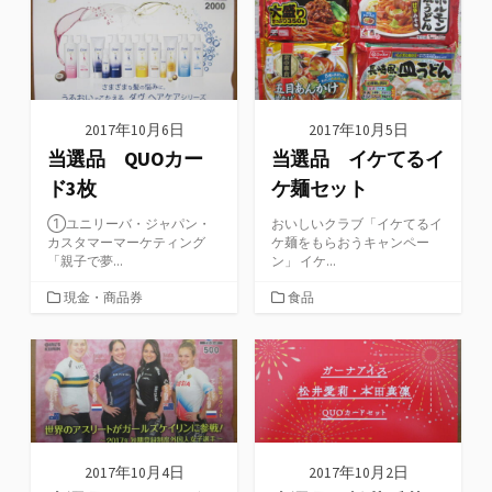
リ
リ
ー
ー
2017年10月6日
2017年10月5日
当選品 QUOカー
当選品 イケてるイ
ド3枚
ケ麺セット
①ユニリーバ・ジャパン・
おいしいクラブ「イケてるイ
カスタマーマーケティング
ケ麺をもらおうキャンペー
「親子で夢...
ン」 イケ...
カ
カ
現金・商品券
食品
テ
テ
ゴ
ゴ
リ
リ
ー
ー
2017年10月4日
2017年10月2日