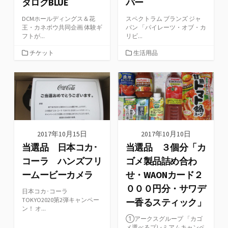
タログBLUE
バー
DCMホールディングス＆花
スペクトラム ブランズ ジャ
王・カネボウ共同企画 体験ギ
パン 「パイレーツ・オブ・カ
フトが...
リビ...
カ
カ
チケット
生活用品
テ
テ
ゴ
ゴ
リ
リ
ー
ー
2017年10月15日
2017年10月10日
当選品 日本コカ･
当選品 ３個分「カ
コーラ ハンズフリ
ゴメ製品詰め合わ
ームービーカメラ
せ・WAONカード２
０００円分・サワデ
日本コカ･コーラ
TOKYO2020第2弾キャンペー
ー香るスティック」
ン！ オ...
①アークスグループ 「カゴ
メ選べるプレミアムキャンペ