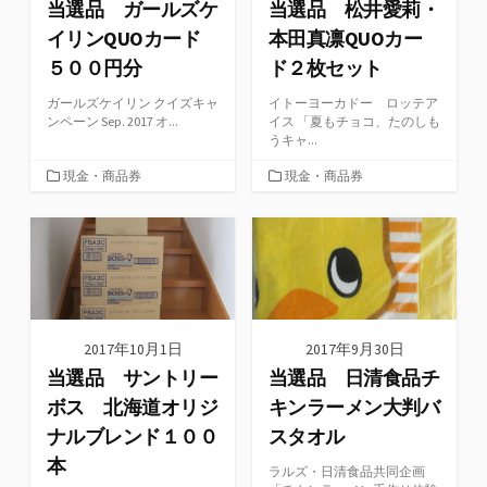
当選品 ガールズケ
当選品 松井愛莉・
イリンQUOカード
本田真凛QUOカー
５００円分
ド２枚セット
ガールズケイリン クイズキャ
イトーヨーカドー ロッテア
ンペーン Sep. 2017 オ...
イス 「夏もチョコ、たのしも
うキャ...
カ
カ
現金・商品券
現金・商品券
テ
テ
ゴ
ゴ
リ
リ
ー
ー
2017年10月1日
2017年9月30日
当選品 サントリー
当選品 日清食品チ
ボス 北海道オリジ
キンラーメン大判バ
ナルブレンド１００
スタオル
本
ラルズ・日清食品共同企画