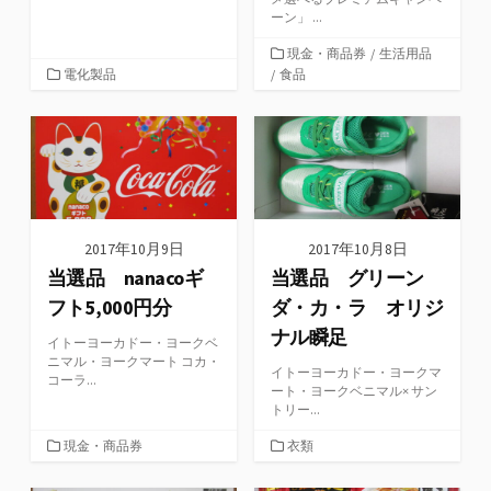
ーン」 ...
カ
現金・商品券
/
生活用品
カ
テ
電化製品
/
食品
テ
ゴ
ゴ
リ
リ
ー
ー
2017年10月9日
2017年10月8日
当選品 nanacoギ
当選品 グリーン
フト5,000円分
ダ・カ・ラ オリジ
ナル瞬足
イトーヨーカドー・ヨークベ
ニマル・ヨークマート コカ・
イトーヨーカドー・ヨークマ
コーラ...
ート・ヨークベニマル× サン
トリー...
カ
カ
現金・商品券
衣類
テ
テ
ゴ
ゴ