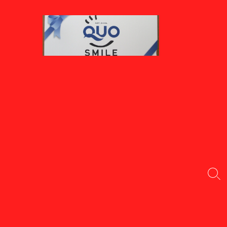
コ
ン
テ
ン
ツ
へ
ス
キ
ッ
プ
検
索
切
り
替
え