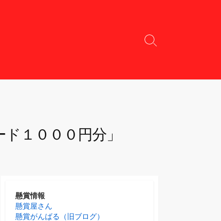
検
索
切
り
替
え
ード１０００円分」
懸賞情報
懸賞屋さん
懸賞がんばる（旧ブログ）