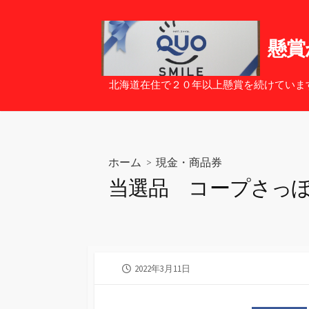
コ
ン
テ
懸賞
ン
ツ
北海道在住で２０年以上懸賞を続けていま
へ
ス
キ
ッ
ホーム
>
現金・商品券
プ
当選品 コープさっぽ
公
2022年3月11日
開
日