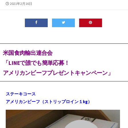
公
2021年2月16日
開
日
米国食肉輸出連合会
「LINEで誰でも簡単応募！
アメリカンビーフプレゼントキャンペーン」
ステーキコース
アメリカンビーフ（ストリップロイン１kg）