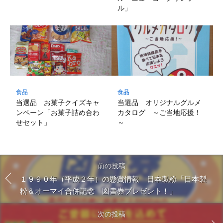
ル」
食品
食品
当選品 お菓子クイズキャ
当選品 オリジナルグルメ
ンペーン「お菓子詰め合わ
カタログ ～ご当地応援！
せセット」
～
前の投稿
１９９０年（平成２年）の懸賞情報 日本製粉「日本製
粉＆オーマイ合併記念 図書券プレゼント！」
次の投稿