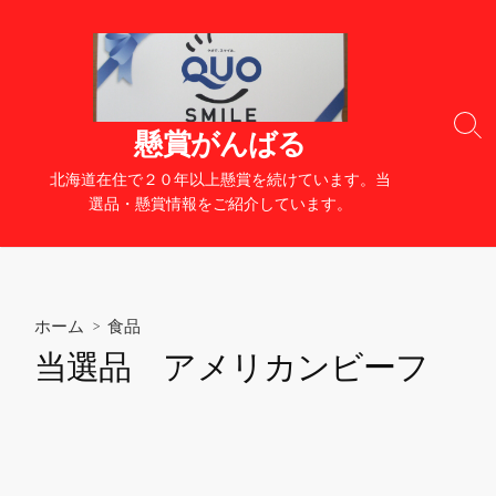
コ
ン
テ
ン
ツ
検
懸賞がんばる
へ
索
切
ス
北海道在住で２０年以上懸賞を続けています。当
り
キ
選品・懸賞情報をご紹介しています。
替
ッ
え
プ
ホーム
>
食品
当選品 アメリカンビーフ