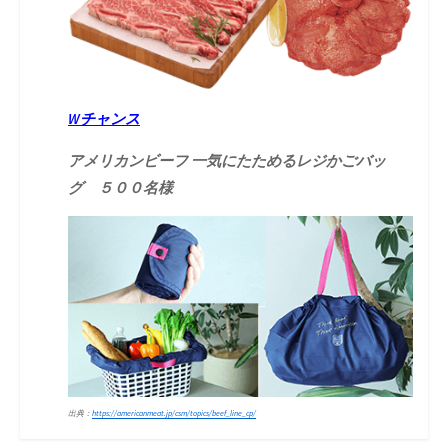
Wチャンス
アメリカンビーフ 一気にたためるレジかごバッ
グ ５００名様
出
典：
https://americanmeat.jp/csm/topics/beef_line_cp/