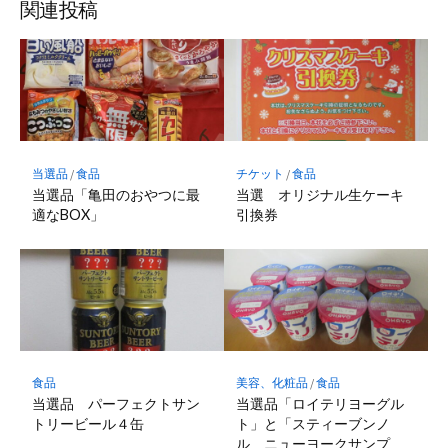
関連投稿
当選品
/
食品
チケット
/
食品
当選品「亀田のおやつに最
当選 オリジナル生ケーキ
適なBOX」
引換券
食品
美容、化粧品
/
食品
当選品 パーフェクトサン
当選品「ロイテリヨーグル
トリービール４缶
ト」と「スティーブンノ
ル ニューヨークサンプ