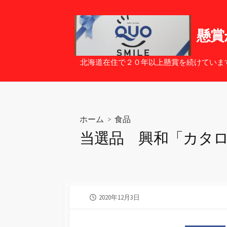
コ
ン
テ
懸賞
ン
ツ
北海道在住で２０年以上懸賞を続けていま
へ
ス
キ
ッ
ホーム
>
食品
プ
当選品 興和「カタ
公
2020年12月3日
開
日