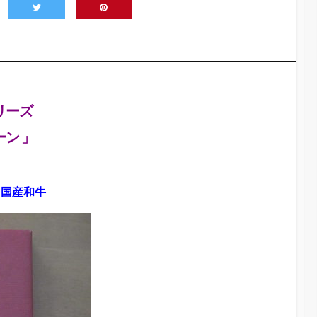
リーズ
ン 」
る国産和牛