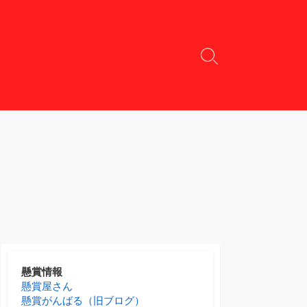
検
索
切
り
替
え
懸賞情報
懸賞屋さん
懸賞がんばる（旧ブログ）