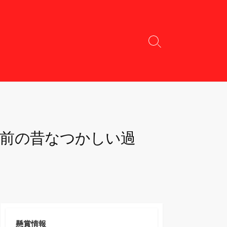
検
索
切
り
替
え
年前の昔なつかしい過
懸賞情報