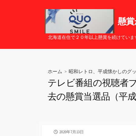
コ
ン
テ
懸賞
ン
ツ
北海道在住で２０年以上懸賞を続けていま
へ
ス
キ
ッ
ホーム
>
昭和レトロ、平成懐かしのグ
プ
テレビ番組の視聴者
去の懸賞当選品（平
公
2020年7月13日