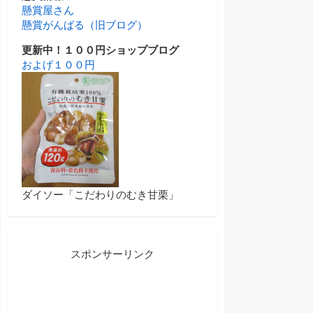
懸賞屋さん
懸賞がんばる（旧ブログ）
更新中！１００円ショップブログ
およげ１００円
ダイソー「こだわりのむき甘栗」
スポンサーリンク