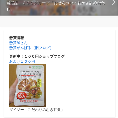
当選品 ＣＧＣグループ「おせんべい・おかき詰め合わ
せ」
懸賞情報
懸賞屋さん
懸賞がんばる（旧ブログ）
更新中！１００円ショップブログ
およげ１００円
ダイソー「こだわりのむき甘栗」