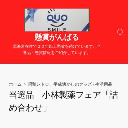
コ
ン
テ
ン
ツ
検
懸賞がんばる
へ
索
切
ス
北海道在住で２０年以上懸賞を続けています。当
り
キ
選品・懸賞情報をご紹介しています。
替
ッ
え
プ
ホーム
>
昭和レトロ、平成懐かしのグッズ
/
生活用品
当選品 小林製薬フェア「詰
め合わせ」