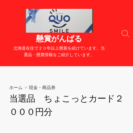
コ
ン
テ
ン
ツ
検
懸賞がんばる
へ
索
切
ス
北海道在住で２０年以上懸賞を続けています。当
り
キ
選品・懸賞情報をご紹介しています。
替
ッ
え
プ
ホーム
>
現金・商品券
当選品 ちょこっとカード２
０００円分