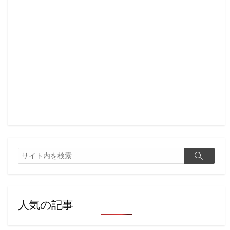
検
検
索
索
人気の記事