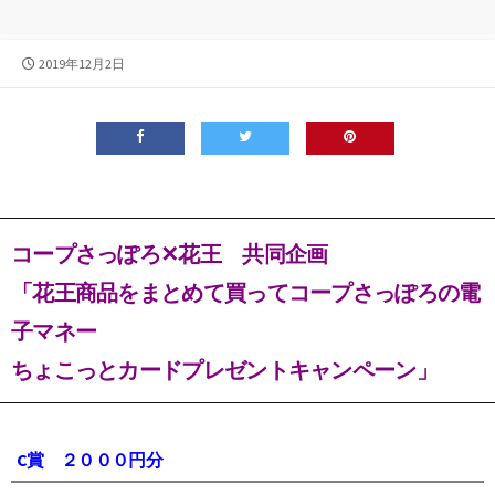
公
2019年12月2日
開
日
コープさっぽろ✕花王 共同企画
「花王商品をまとめて買ってコープさっぽろの電
子マネー
ちょこっとカードプレゼントキャンペーン」
C賞 ２０００円分