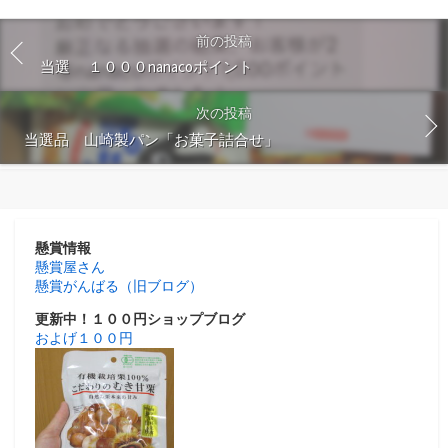
前の投稿
当選 １０００nanacoポイント
次の投稿
当選品 山崎製パン「お菓子詰合せ」
懸賞情報
懸賞屋さん
懸賞がんばる（旧ブログ）
更新中！１００円ショップブログ
およげ１００円