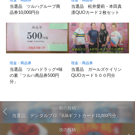
当選品 ツルハグループ商
当選品 松井愛莉・本田真
品券10,000円分
凛QUOカード２枚セット
現金・商品券
現金・商品券
当選品 ツルハドラッグ×味
当選品 ガールズケイリン
の素「ツルハ商品券500円
QUOカード５００円分
分」
前の投稿
当選品 デンタルプロ「VJAギフトカード10,000円分」
次の投稿