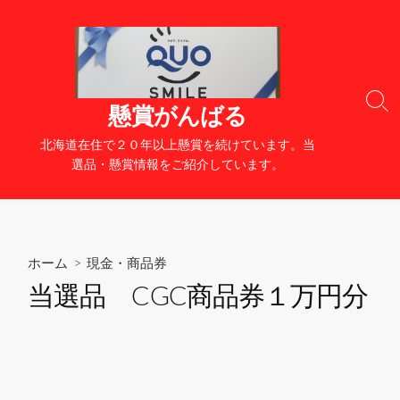
コ
ン
テ
ン
ツ
検
懸賞がんばる
へ
索
切
ス
北海道在住で２０年以上懸賞を続けています。当
り
キ
選品・懸賞情報をご紹介しています。
替
ッ
え
プ
ホーム
>
現金・商品券
当選品 CGC商品券１万円分