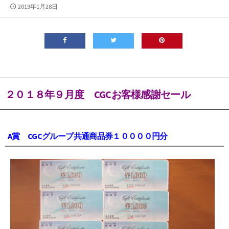
公
2019年1月28日
開
日
２０１８年９月度 CGCお客様感謝セール
A賞 CGCグループ共通商品券１００００円分