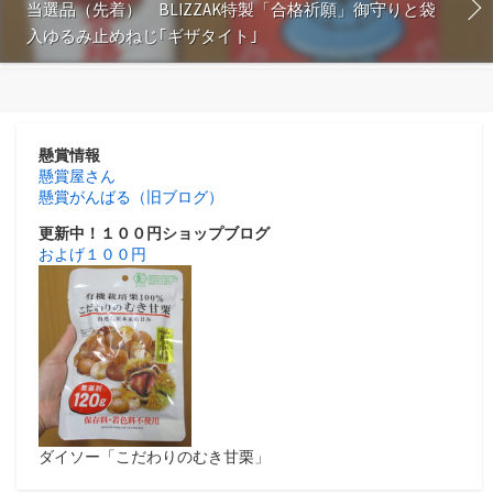
当選品（先着） BLIZZAK特製「合格祈願」御守りと袋
入ゆるみ止めねじ｢ギザタイト｣
懸賞情報
懸賞屋さん
懸賞がんばる（旧ブログ）
更新中！１００円ショップブログ
およげ１００円
ダイソー「こだわりのむき甘栗」