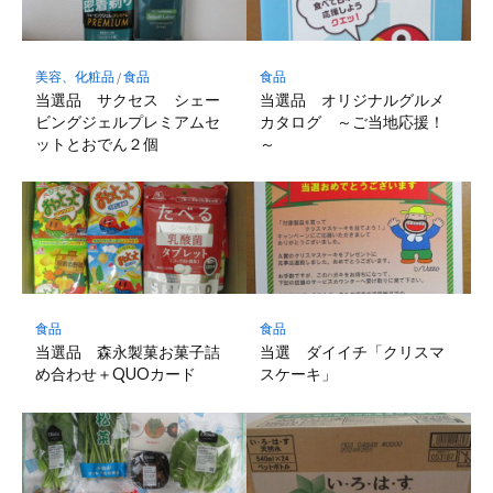
美容、化粧品
/
食品
食品
当選品 サクセス シェー
当選品 オリジナルグルメ
ビングジェルプレミアムセ
カタログ ～ご当地応援！
ットとおでん２個
～
食品
食品
当選品 森永製菓お菓子詰
当選 ダイイチ「クリスマ
め合わせ＋QUOカード
スケーキ」