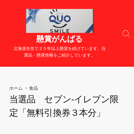
コ
ン
テ
ン
ツ
検
懸賞がんばる
へ
索
切
ス
北海道在住で２０年以上懸賞を続けています。当
り
キ
選品・懸賞情報をご紹介しています。
替
ッ
え
プ
ホーム
>
食品
当選品 セブン‐イレブン限
定「無料引換券３本分」