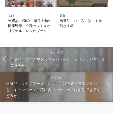
食品
食品
当選品 Oisix 厳選！旬の
当選品 い・ろ・は・す天
国産野菜１０種セット＆オ
然水１箱
リジナル レシピブック
前の投稿
当選品 アイス夏祭りキャンペーン「イオン商品券１０
００円分」
次の投稿
当選品 タカノフーズ「オムロン音波式電動歯ブラシ」
と「キャンペーン応募に古いバーコードは使用できるか
どうか」