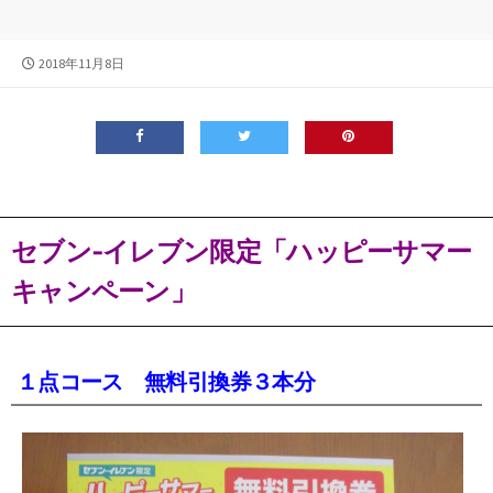
公
2018年11月8日
開
日
セブン‐イレブン限定「ハッピーサマー
キャンペーン」
１点コース 無料引換券３本分