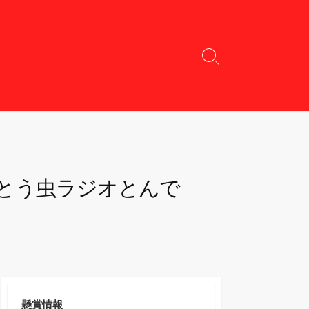
検
索
切
り
替
え
とう虫ラジオとんで
懸賞情報