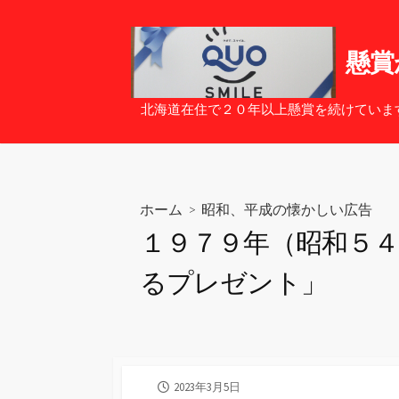
コ
ン
テ
懸賞
ン
ツ
北海道在住で２０年以上懸賞を続けていま
へ
ス
キ
ッ
ホーム
>
昭和、平成の懐かしい広告
プ
１９７９年（昭和５
るプレゼント」
公
2023年3月5日