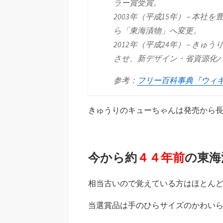
ラー賞受賞。
2003年（平成15年） – 
ら「東海漬物」へ変更。
2012年（平成24年） – き
させ、新デザイン・省資源化
参考：
フリー百科事典『ウィキペ
きゅうりのキューちゃんは発売から
今から約
４４年前
の東海
相当古いので覚えている方はほとん
当選賞品は手のひらサイズのかわい