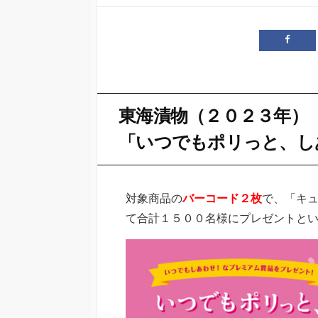
開
日
東海漬物（２０２３年）
「いつでもポリっと、し
対象商品の
バーコード２枚
で、「キ
て合計１５００名様にプレゼントと