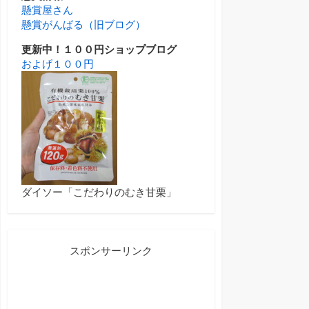
懸賞屋さん
懸賞がんばる（旧ブログ）
更新中！１００円ショップブログ
およげ１００円
ダイソー「こだわりのむき甘栗」
スポンサーリンク