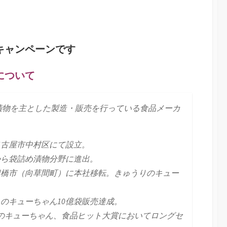
キャンペーンです
について
漬物を主とした製造・販売を行っている食品メーカ
知県名古屋市中村区にて設立。
詰めから袋詰め漬物分野に進出。
愛知県豊橋市（向草間町）に本社移転。きゅうりのキュー
ゅうりのキューちゃん10億袋販売達成。
ゅうりのキューちゃん、食品ヒット大賞においてロングセ