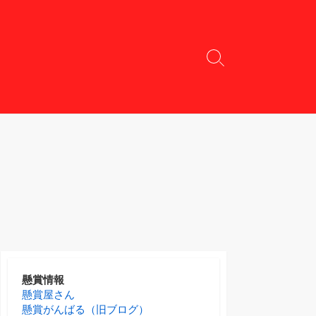
検
索
切
り
替
え
懸賞情報
懸賞屋さん
懸賞がんばる（旧ブログ）