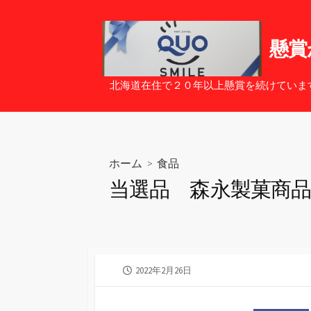
コ
ン
テ
懸賞
ン
ツ
北海道在住で２０年以上懸賞を続けていま
へ
ス
キ
ッ
ホーム
>
食品
プ
当選品 森永製菓商
公
2022年2月26日
開
日