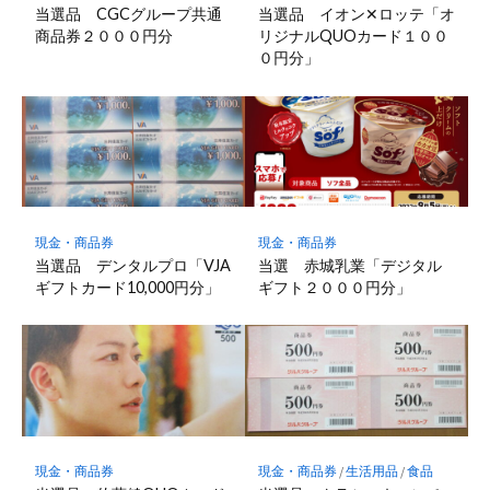
当選品 CGCグループ共通
当選品 イオン✕ロッテ「オ
商品券２０００円分
リジナルQUOカード１００
０円分」
現金・商品券
現金・商品券
当選品 デンタルプロ「VJA
当選 赤城乳業「デジタル
ギフトカード10,000円分」
ギフト２０００円分」
現金・商品券
現金・商品券
/
生活用品
/
食品