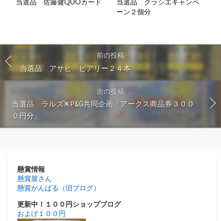
当選品 佐藤健QUOカード
当選品 クラシエキャンペ
ーン２個分
前の投稿
当選品 アサヒ ビアリー２４本
次の投稿
当選品 ラルズ✕P&G共同企画「アークス商品券３００
０円分」
懸賞情報
懸賞屋さん
懸賞がんばる（旧ブログ）
更新中！１００円ショップブログ
およげ１００円