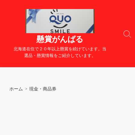
コ
ン
テ
ン
ツ
検
懸賞がんばる
へ
索
切
ス
北海道在住で２０年以上懸賞を続けています。当
り
キ
選品・懸賞情報をご紹介しています。
替
ッ
え
プ
ホーム
>
現金・商品券