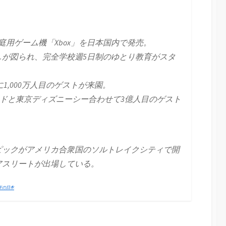
庭用ゲーム機「Xbox」を日本国内で発売。
しが図られ、完全学校週5日制のゆとり教育がスタ
1,000万人目のゲストが来園。
ンドと東京ディズニーシー合わせて3億人目のゲスト
ピックがアメリカ合衆国のソルトレイクシティで開
アスリートが出場している。
2年の日本