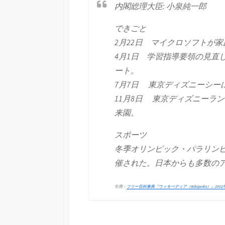
内閣総理大臣: 小泉純一郎
できごと
2月22日 マイクロソフトが家
4月1日 学習指導要領の見直
ート。
7月7日 東京ディズニーシーに
11月8日 東京ディズニーラ
来園。
スポーツ
冬季オリンピック・パラリン
催された。日本からも多数の
引用：
フリー百科事典『ウィキペディア（Wikipedia）』200