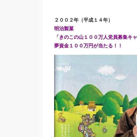
２００２年（平成１４年）
明治製菓
「きのこの山１００万人党員募集キ
夢資金１００万円が当たる！！