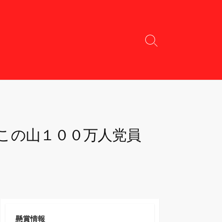
検
索
切
り
替
え
この山１００万人党員
懸賞情報