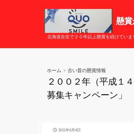
コ
ン
テ
懸賞
ン
ツ
北海道在住で２０年以上懸賞を続けていま
へ
ス
キ
ッ
ホーム
>
古い昔の懸賞情報
プ
２００２年（平成１
募集キャンペーン」
公
2021年6月4日