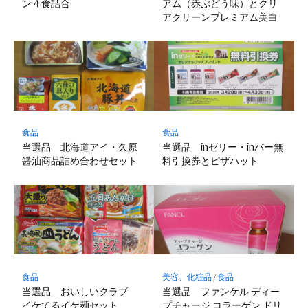
ン４食詰合
アム（赤ぶどう味）とクリ
アクリーンプレミアム美白
食品
食品
当選品 北海道アイ・久原
当選品 inゼリー・inバー無
醤油商品詰め合わせセット
料引換券とピザハット
食品
美容、化粧品
/
食品
当選品 おいしいクラブ
当選品 ファンケル ディー
イケてるイケ麺セット
プチャージ コラーゲン ドリ