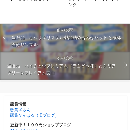
ンク
前の投稿
当選品 キシリクリスタル製品詰め合わせセット と液体
石鹸サンプル
次の投稿
当選品 ハイチュウプレミアム（赤ぶどう味）とクリア
クリーンプレミアム美白
懸賞情報
懸賞屋さん
懸賞がんばる（旧ブログ）
更新中！１００円ショップブログ