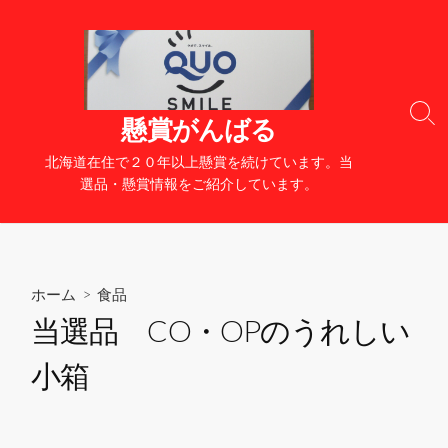
コ
ン
テ
ン
ツ
検
懸賞がんばる
へ
索
切
ス
北海道在住で２０年以上懸賞を続けています。当
り
キ
選品・懸賞情報をご紹介しています。
替
ッ
え
プ
ホーム
>
食品
当選品 CO・OPのうれしい
小箱