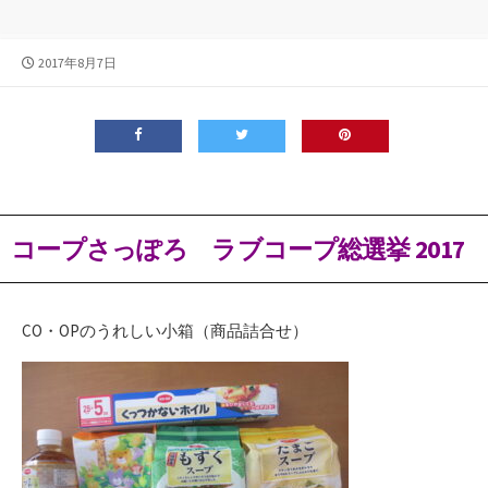
公
2017年8月7日
開
日
コープさっぽろ ラブコープ総選挙 2017
CO・OPのうれしい小箱（商品詰合せ）