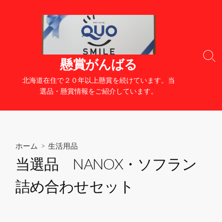
コ
ン
テ
ン
ツ
検
懸賞がんばる
へ
索
切
ス
北海道在住で２０年以上懸賞を続けています。当
り
キ
選品・懸賞情報をご紹介しています。
替
ッ
え
プ
ホーム
>
生活用品
当選品 NANOX・ソフラン
詰め合わせセット