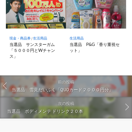
現金・商品券
/
生活用品
生活用品
当選品 サンスターガム
当選品 P&G「香り重視セ
「５０００円とWチャン
ット」
ス」
前の投稿
当選品 雪見だいふく「QUOカード２０００円分」
次の投稿
当選品 ボディメンテ ドリンク２０本