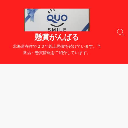
コ
ン
テ
ン
ツ
検
懸賞がんばる
へ
索
切
ス
北海道在住で２０年以上懸賞を続けています。当
り
キ
選品・懸賞情報をご紹介しています。
替
ッ
え
プ