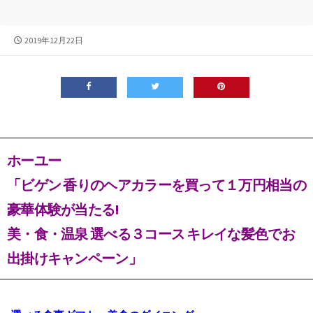
公
2019年12月22日
開
日
ホーユー
「ビゲン 香りのヘアカラーを買って１万円相当の
豪華体験が当たる!
美・食・温泉 選べる３コース キレイな髪色でお
出掛けキャンペーン」