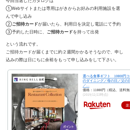
今回当選したカタログは
①Webサイトまたは専用はがきからお好みの利用施設を選
んで申し込み
②
ご招待カード
が届いたら、利用日を決定し電話にて予約
③予約した日時に、
ご招待カード
を持って出発
という流れです。
ご招待カードが届くまでに約２週間かかるそうなので、申し
込みの際は日にちに余裕をもって申し込みをして下さい。
選べる食事ギフト 10800円
のダイニング／母の日／父の
／…
価格：11880円（税込、送料無
(2019/12/22時点)
楽