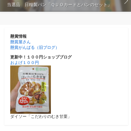
当選品 日糧製パン「ＱＵＯカードとパンのセット」
懸賞情報
懸賞屋さん
懸賞がんばる（旧ブログ）
更新中！１００円ショップブログ
およげ１００円
ダイソー「こだわりのむき甘栗」