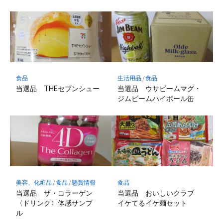
食品
生活用品
/
食品
当選品 THEセブンシュー
当選品 ウサビームマグ・
ジムビームハイボール缶
美容、化粧品
/
食品
/
懸賞情報
食品
当選品 ザ・コラーゲン
当選品 おいしいクラブ
〈ドリンク〉体感サンプ
イケてるイケ麺セット
ル