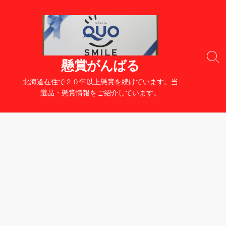
コ
ン
テ
ン
ツ
検
懸賞がんばる
へ
索
切
ス
北海道在住で２０年以上懸賞を続けています。当
り
キ
選品・懸賞情報をご紹介しています。
替
ッ
え
プ