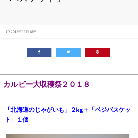
公
2018年11月18日
開
日
カルビー大収穫祭２０１８
「北海道のじゃがいも」２kg＋「ベジバスケッ
ト」１個