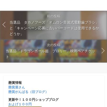
前の投稿
当選品 タカノフーズ「オムロン音波式電動歯ブラシ」
と「キャンペーン応募に古いバーコードは使用できるか
どうか」
次の投稿
当選品「ドラゴンボール超 ブロリー」映画ペアチケッ
ト
懸賞情報
懸賞屋さん
懸賞がんばる（旧ブログ）
更新中！１００円ショップブログ
およげ１００円