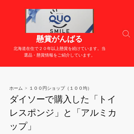
コ
ン
テ
ン
ツ
検
懸賞がんばる
へ
索
切
ス
北海道在住で２０年以上懸賞を続けています。当
り
キ
選品・懸賞情報をご紹介しています。
替
ッ
え
プ
ホーム
>
１００円ショップ（１００均）
ダイソーで購入した「トイ
レスポンジ」と「アルミカ
ップ」