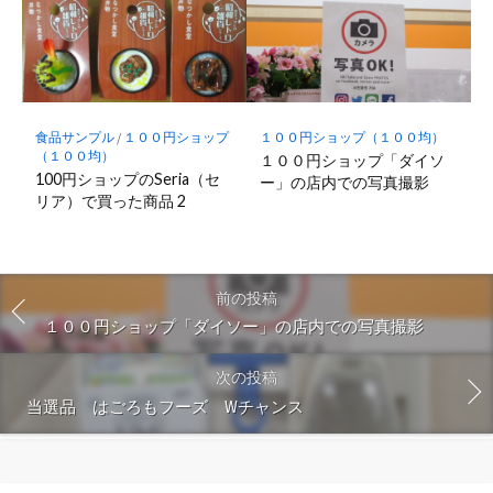
食品サンプル
/
１００円ショップ
１００円ショップ（１００均）
（１００均）
１００円ショップ「ダイソ
100円ショップのSeria（セ
ー」の店内での写真撮影
リア）で買った商品 2
前の投稿
１００円ショップ「ダイソー」の店内での写真撮影
次の投稿
当選品 はごろもフーズ Wチャンス