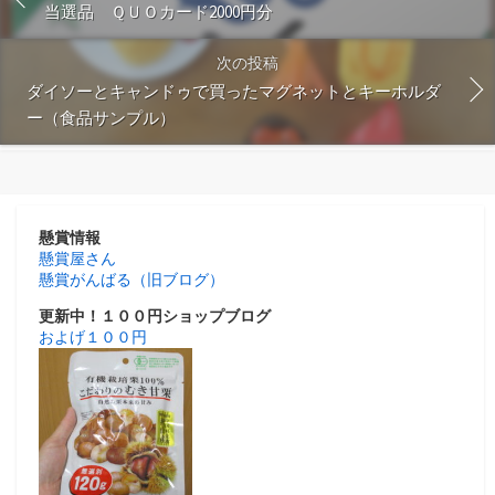
当選品 ＱＵＯカード2000円分
次の投稿
ダイソーとキャンドゥで買ったマグネットとキーホルダ
ー（食品サンプル）
懸賞情報
懸賞屋さん
懸賞がんばる（旧ブログ）
更新中！１００円ショップブログ
およげ１００円