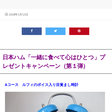
公
2018年1月13日
開
日
日本ハム「一緒に食べて心はひとつ」プ
レゼントキャンペーン（第１弾）
Aコース ルフィのボイス入り目覚まし時計