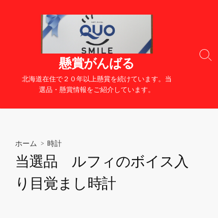
コ
ン
テ
ン
ツ
検
懸賞がんばる
へ
索
切
ス
北海道在住で２０年以上懸賞を続けています。当
り
キ
選品・懸賞情報をご紹介しています。
替
ッ
え
プ
ホーム
>
時計
当選品 ルフィのボイス入
り目覚まし時計